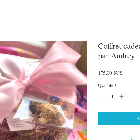
Coffret cade
par Audrey
Prix
175,00 $US
Quantité
*
A