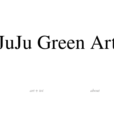
JuJu Green Ar
art + toi
about