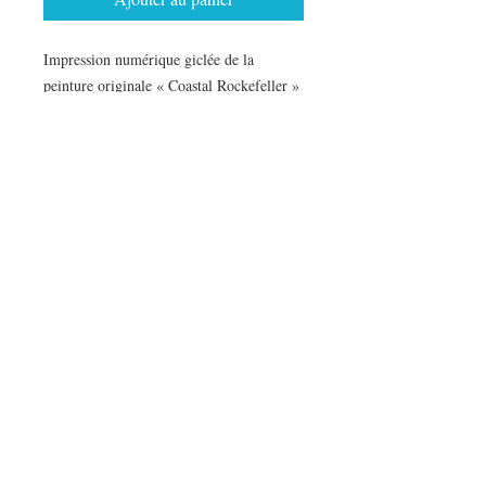
Impression numérique giclée de la
peinture originale « Coastal Rockefeller »
de Julia Fellers-Green.
10x10” (12x12” avec bordure) est sur du
papier d'art texturé avec des bords
ébouriffés/déchirés, signé et numéroté par
l'artiste.
Disponible encadré dans un cadre en bois
rose vif comme sur la photo.
© Toutes les images sont de Julia
Fellers-Green