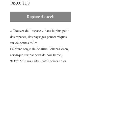
Prix
185,00 $US
Rupture de stock
« Trouver de l’espace » dans le plus petit
des espaces, des paysages panoramiques
sur de petites toiles.
Peinture originale de Julia Fellers-Green,
acrylique sur panneau de bois bercé,
9x12x.5", sans cadre, côtés peints en or.
Taille parfaite pour les étagères, les tables
ou les groupes.
© Toutes les images sont de Julia
Fellers-Green