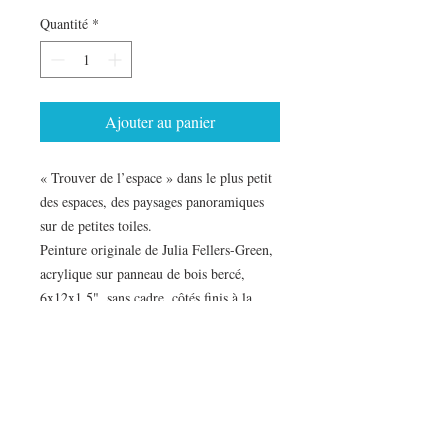
Quantité
*
Ajouter au panier
« Trouver de l’espace » dans le plus petit
des espaces, des paysages panoramiques
sur de petites toiles.
Peinture originale de Julia Fellers-Green,
acrylique sur panneau de bois bercé,
6x12x1,5", sans cadre, côtés finis à la
feuille d'or.
Taille parfaite pour les étagères, les tables
ou les groupes.