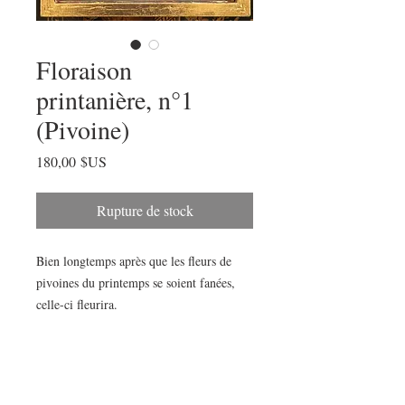
Floraison
printanière, n°1
(Pivoine)
Prix
180,00 $US
Rupture de stock
Bien longtemps après que les fleurs de
pivoines du printemps se soient fanées,
celle-ci fleurira.
Peinture acrylique originale de Julia
Fellers-Green, panneau de bouleau 8x8
encadré dans un cadre flottant en bois
doré.