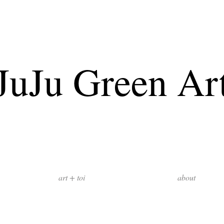
JuJu Green Ar
art + toi
about