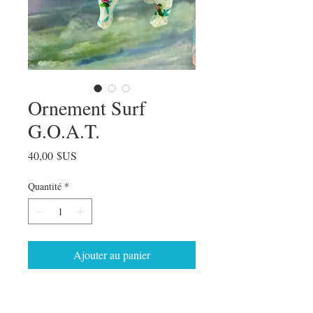
Ornement Surf
G.O.A.T.
Prix
40,00 $US
Quantité
*
Ajouter au panier
Décoration originale en papier mâché
peinte à la main par Julia Fellers-Green.